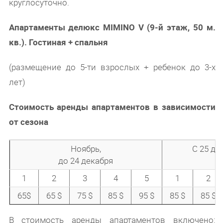
круглосуточно.
Апартаменты делюкс MIMINO V (9-й этаж, 50 м.
кв.). Гостиная + спальня
(размещение до 5-ти взрослых + ребенок до 3-х
лет)
Стоимость аренды апартаментов в зависимости
от сезона
Ноябрь,
С 25 де
до 24 декабря
1
2
3
4
5
1
2
65$
65 $
75 $
85 $
95 $
85 $
85 $
В стоимость аренды апартаментов включено: