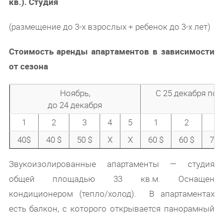
кв.). Студия
(размещение до 3-х взрослых + ребенок до 3-х лет)
Стоимость аренды апартаментов в зависимости
от сезона
Ноябрь,
С 25 декабря по 
до 24 декабря
1
2
3
4
5
1
2
3
40$
40 $
50 $
Х
Х
60 $
60 $
70 
Звукоизолированные апартаменты — студия
общей площадью 33 кв.м. Оснащен
кондиционером (тепло/холод). В апартаментах
есть балкон, с которого открывается панорамный