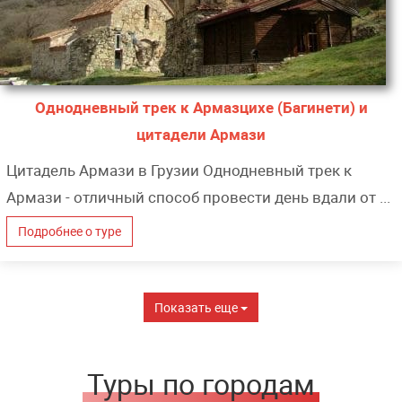
Однодневный трек к Армазцихе (Багинети) и
цитадели Армази
Цитадель Армази в Грузии Однодневный трек к
Армази - отличный способ провести день вдали от ...
Подробнее о туре
Показать еще
Туры по городам