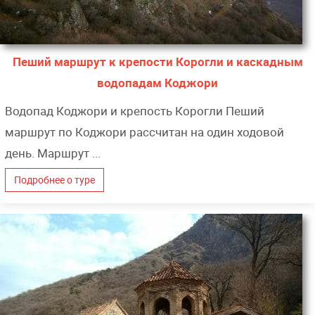
Пеший маршрут к крепости Корогли и каскадным
водопадам Коджори
Водопад Коджори и крепость Корогли Пеший
маршрут по Коджори рассчитан на один ходовой
день. Маршрут ...
Подробнее о туре