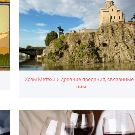
Храм Метехи и древние предания, связанные 
ним