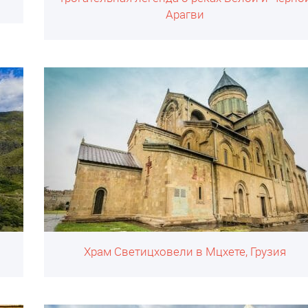
Арагви
Храм Светицховели в Мцхете, Грузия