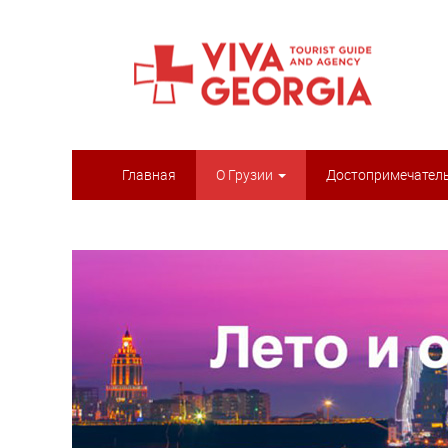
Главная
О Грузии
Достопримечател