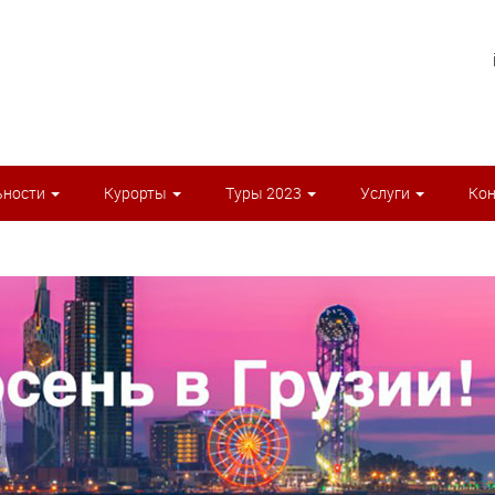
ьности
Курорты
Туры 2023
Услуги
Ко