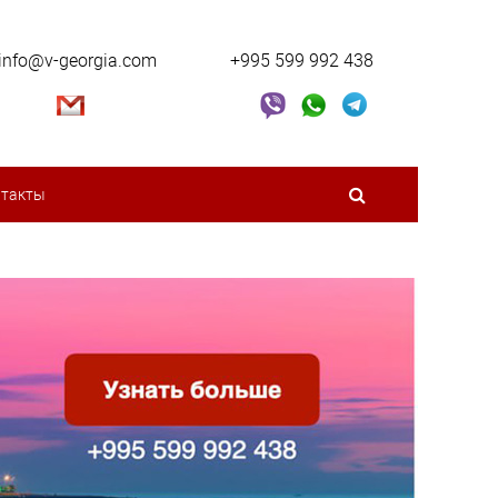
info@v-georgia.com
+995 599 992 438
нтакты