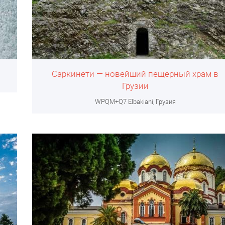
Саркинети — новейший пещерный храм в
Грузии
WPQM+Q7 Elbakiani, Грузия