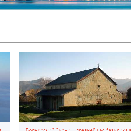
и
Болнисский Сиони – древнейшая базилика 