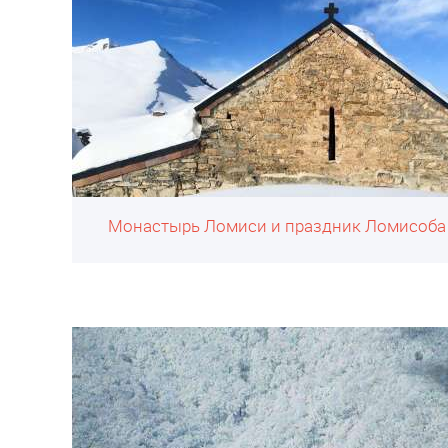
Монастырь Ломиси и праздник Ломисоба