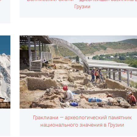
Грузии
в
Граклиани — археологический памятник
национального значения в Грузии