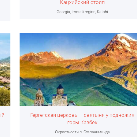
Кацхийский столп
Georgia, Imereti region, Katshi
ый
Гергетская церковь — святыня у подножия
горы Казбек
Окрестности п. Степанцминда