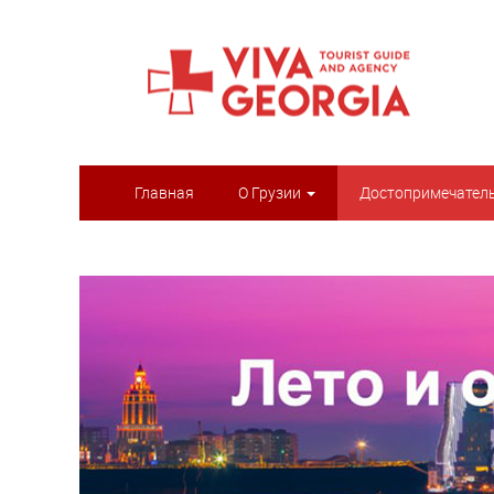
Главная
О Грузии
Достопримечател