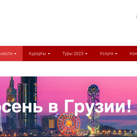
ьности
Курорты
Туры 2023
Услуги
Ко