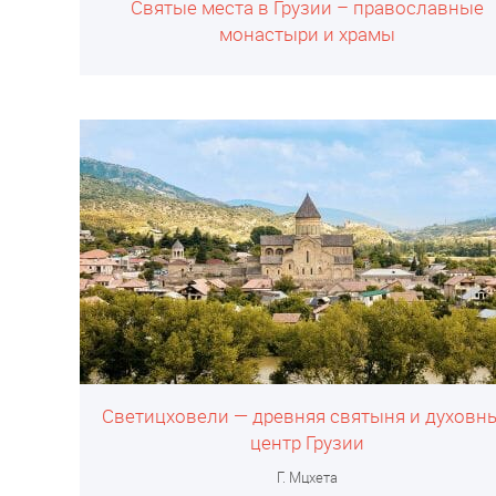
Святые места в Грузии – православные
монастыри и храмы
Светицховели — древняя святыня и духовн
центр Грузии
Г. Мцхета