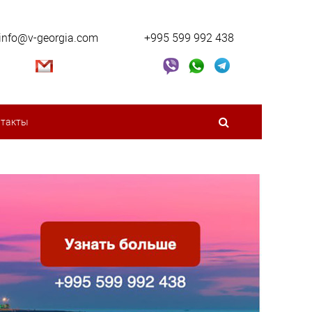
info@v-georgia.com
+995 599 992 438
нтакты