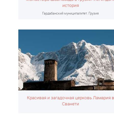
история
Гардабанский муниципалитет. Грузия
Красивая и загадочная церковь Ламария 
Сванети