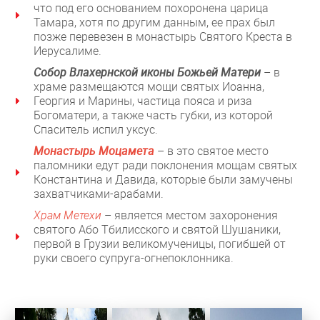
что под его основанием похоронена царица
Тамара, хотя по другим данным, ее прах был
позже перевезен в монастырь Святого Креста в
Иерусалиме.
Собор Влахернской иконы Божьей Матери
– в
храме размещаются мощи святых Иоанна,
Георгия и Марины, частица пояса и риза
Богоматери, а также часть губки, из которой
Спаситель испил уксус.
Монастырь Моцамета
– в это святое место
паломники едут ради поклонения мощам святых
Константина и Давида, которые были замучены
захватчиками-арабами.
Храм Метехи
– является местом захоронения
святого Або Тбилисского и святой Шушаники,
первой в Грузии великомученицы, погибшей от
руки своего супруга-огнепоклонника.