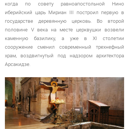
когда по совету равноапостольной Нино
иберийский царь Мириан III построил первую в
государстве деревянную церковь. Во второй
половине V века на месте церквушки возвели
каменную базилику, а уже в XI столетии
сооружение сменил современный трехнефный
храм, воздвигнутый под надзором архитектора
Арсакидзе.