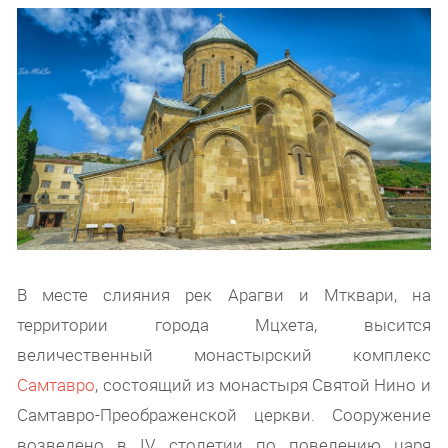
В месте слияния рек Арагви и Мтквари, на
территории города Мцхета, высится
величественный монастырский комплекс
Самтавро
, состоящий из монастыря Святой Нино и
Самтавро-Преображенской церкви. Сооружение
возведено в IV столетии по повелению царя