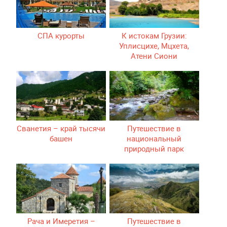
СПА курорты
К истокам Грузии:
Уплисцихе, Мцхета,
Атени Сиони
Сванетия – край тысячи
Путешествие в
башен
национальный
природный парк
Мтирала
Рача и Имеретия –
Путешествие в