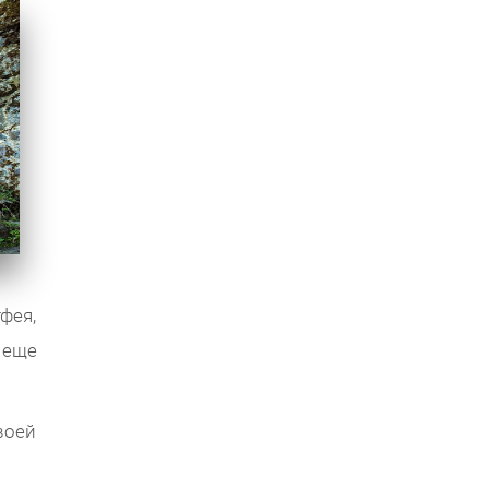
фея,
 еще
воей