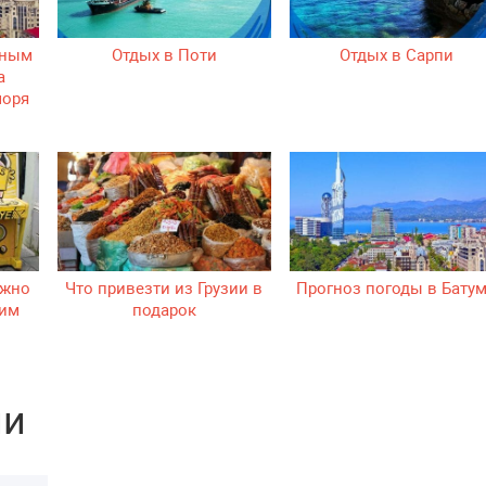
чным
Отдых в Поти
Отдых в Сарпи
а
моря
ужно
Что привезти из Грузии в
Прогноз погоды в Бату
тим
подарок
ии