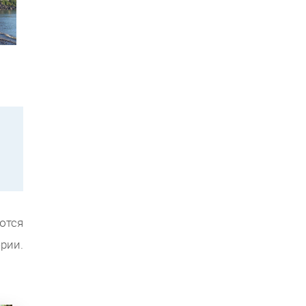
ются
рии.