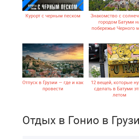
Курорт с черным песком
Знакомство с солне
городом Батуми н
побережье Черного 
Отпуск в Грузии — где и как
12 вещей, которые н
провести
сделать в Батуми э
летом
Отдых в Гонио в Груз