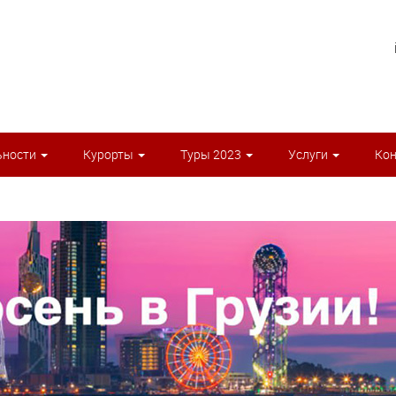
ьности
Курорты
Туры 2023
Услуги
Ко