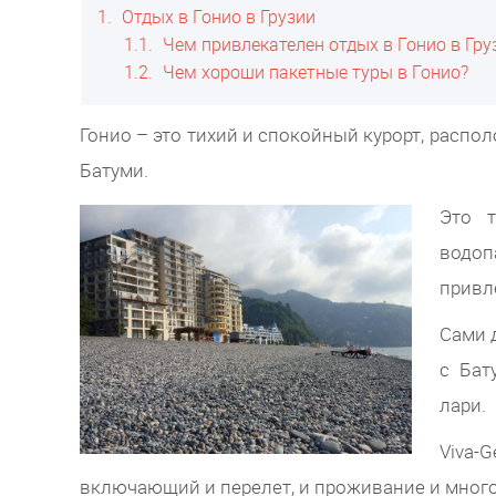
1
Отдых в Гонио в Грузии
1.1
Чем привлекателен отдых в Гонио в Гру
1.2
Чем хороши пакетные туры в Гонио?
Гонио – это тихий и спокойный курорт, расп
Батуми.
Это т
водоп
привле
Сами 
с Бат
лари.
Viva-
включающий и перелет, и проживание и много