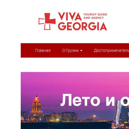
Главная
О Грузии
Достопримечател