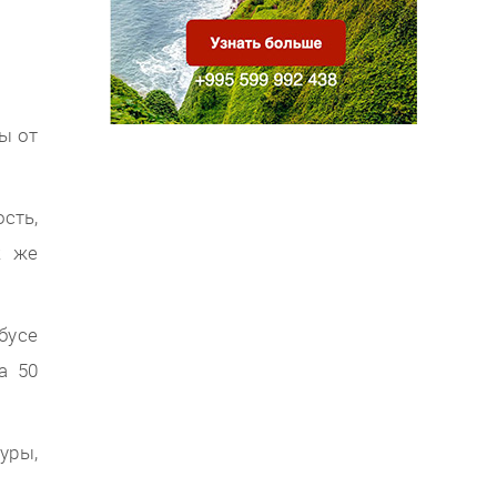
ы от
сть,
к же
бусе
а 50
уры,