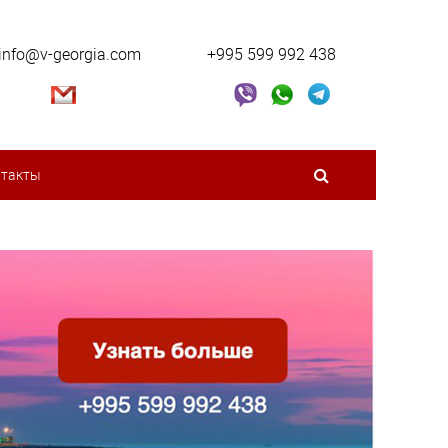
info@v-georgia.com
+995 599 992 438
нтакты