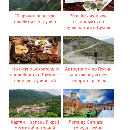
10 причин навсегда
30 лайфхаков как
влюбиться в Грузию
сэкономить на
путешествии в Грузию
Что нужно обязательно
Автостопом по Грузии
попробовать в Грузии —
или как научиться
словарь грузинской
говорить на всех
кухни
языках сразу
Картли – зеленый край
Легенда Сигнахи —
с богатой историей
города любви