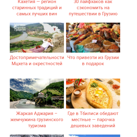
Кахетия — регион
30 лайфхаков как
старинных традиций и
сэкономить на
самых лучших вин
путешествии в Грузию
Грузии
Достопримечательности
Что привезти из Грузии
Мцхета и окрестностей
в подарок
Жаркая Аджария –
Где в Тбилиси обедают
жемчужина грузинского
местные — парочка
туризма
дешевых заведений