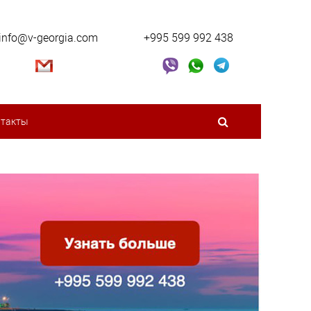
info@v-georgia.com
+995 599 992 438
нтакты