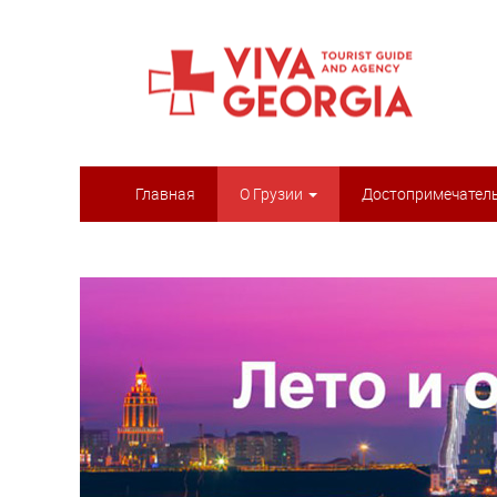
Главная
О Грузии
Достопримечател