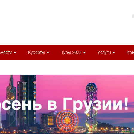
ьности
Курорты
Туры 2023
Услуги
Ко