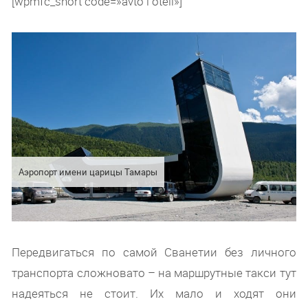
[wpmfc_short code=»avto i oteli»]
Аэропорт имени царицы Тамары
Передвигаться по самой Сванетии без личного
транспорта сложновато – на маршрутные такси тут
надеяться не стоит. Их мало и ходят они