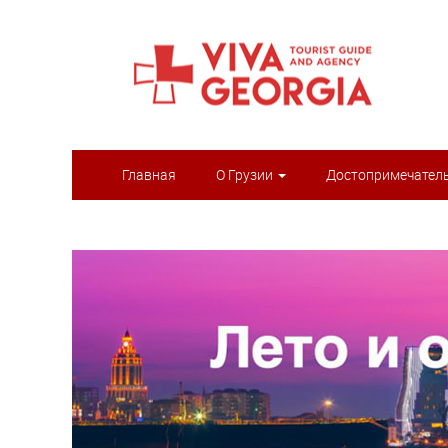
Главная
О Грузии
Достопримечател