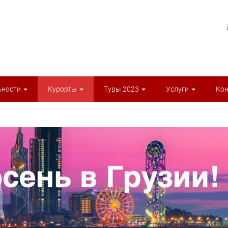
ьности
Курорты
Туры 2023
Услуги
Ко