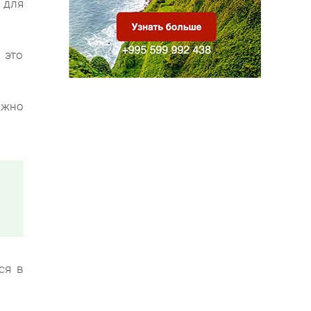
 для
 это
ожно
ся в