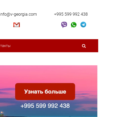
info@v-georgia.com
+995 599 992 438
нтакты