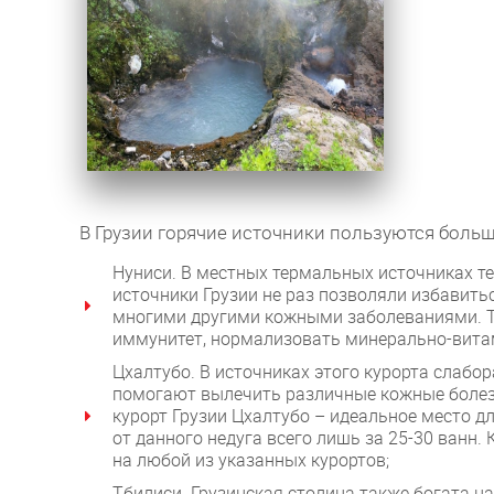
В Грузии горячие источники пользуются больш
Нуниси. В местных термальных источниках т
источники Грузии не раз позволяли избавит
многими другими кожными заболеваниями. Т
иммунитет, нормализовать минерально-витам
Цхалтубо. В источниках этого курорта слабо
помогают вылечить различные кожные болез
курорт Грузии Цхалтубо – идеальное место 
от данного недуга всего лишь за 25-30 ванн. 
на любой из указанных курортов;
Тбилиси. Грузинская столица также богата на