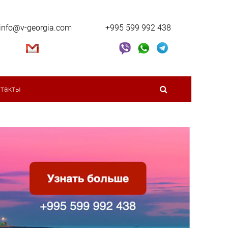
info@v-georgia.com
+995 599 992 438
нтакты