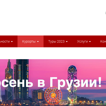
ьности
Курорты
Туры 2023
Услуги
Ко