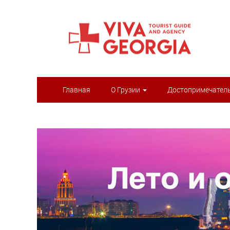
Главная
О Грузии
Достопримечател