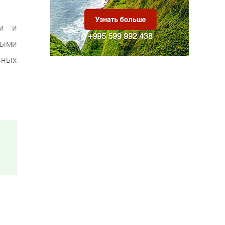
зи и
ными
вных
о