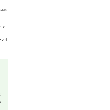
ия»,
ого
бный
,
о
т