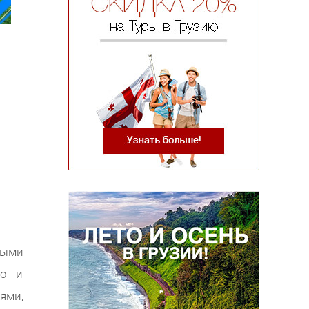
ыми
но и
ми,