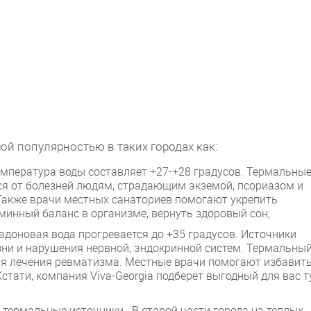
ой популярностью в таких городах как:
емпература воды составляет +27-+28 градусов. Термальны
ься от болезней людям, страдающим экземой, псориазом и
акже врачи местных санаториев помогают укрепить
инный баланс в организме, вернуть здоровый сон;
радоновая вода прогревается до +35 градусов. Источники
ни и нарушения нервной, эндокринной систем. Термальны
для лечения ревматизма. Местные врачи помогают избавит
Кстати, компания Viva-Georgia подберет выгодный для вас т
 термальные источники . В старой части города на теплых