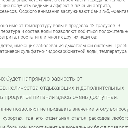
ющие получить видимый эффект в лечении артрита,
0 сеансов. Особого внимания заслуживают бани №5, «Фантаз
абно имеют температуру воды в пределах 42 градусов. В
емпература и состав воды позволяют добиться положительн
ретрита, простатита и многих других недугов;
и детей, имеющих заболевания дыхательной системы. Целе
натриевой сульфатно-гидрокарбонатной воды, температура
ых будет напрямую зависеть от
ов, количества отдыхающих и дополнительных
ть продуктов питания здесь очень доступная.
тание позволяют не придавать значение этому вопросу
 курортах, где это отдельная статья расходов любог
ы и большой ассортимент национальных блюд позволя