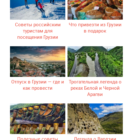
Советы российским
Что привезти из Грузии
туристам для
в подарок
посещения Грузии
Отпуск в Грузии — где и
Трогательная легенда о
как провести
реках Белой и Черной
Арагви
Полезные советы
Легенда о Вардзии