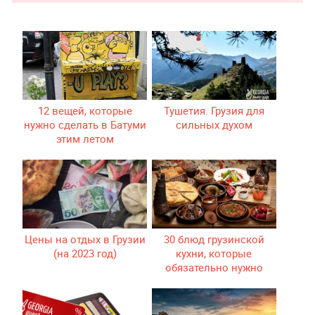
12 вещей, которые
Тушетия. Грузия для
нужно сделать в Батуми
сильных духом
этим летом
Цены на отдых в Грузии
30 блюд грузинской
(на 2023 год)
кухни, которые
обязательно нужно
попробовать