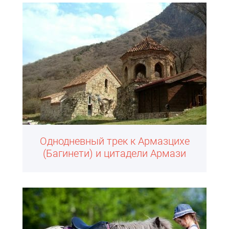
Однодневный трек к Армазцихе
(Багинети) и цитадели Армази