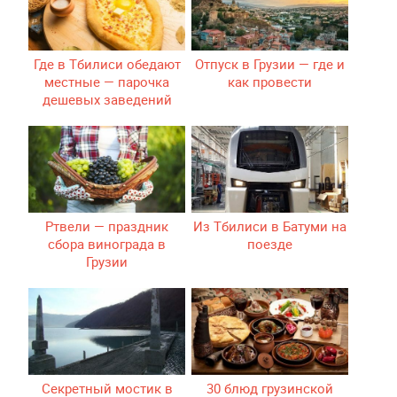
Где в Тбилиси обедают
Отпуск в Грузии — где и
местные — парочка
как провести
дешевых заведений
Ртвели — праздник
Из Тбилиси в Батуми на
сбора винограда в
поезде
Грузии
Секретный мостик в
30 блюд грузинской