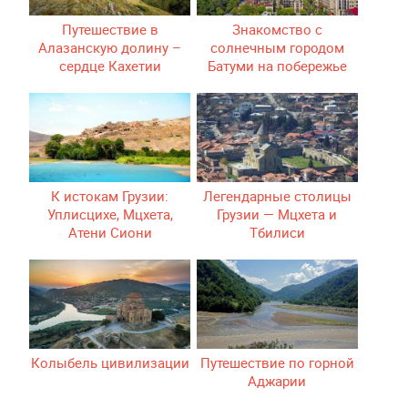
Путешествие в
Знакомство с
Алазанскую долину –
солнечным городом
сердце Кахетии
Батуми на побережье
Черного моря
К истокам Грузии:
Легендарные столицы
Уплисцихе, Мцхета,
Грузии — Мцхета и
Атени Сиони
Тбилиси
Колыбель цивилизации
Путешествие по горной
Аджарии