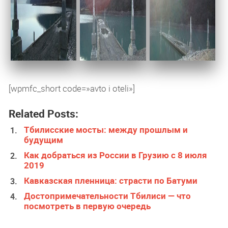
[wpmfc_short code=»avto i oteli»]
Related Posts:
Тбилисские мосты: между прошлым и
будущим
Как добраться из России в Грузию с 8 июля
2019
Кавказская пленница: страсти по Батуми
Достопримечательности Тбилиси — что
посмотреть в первую очередь