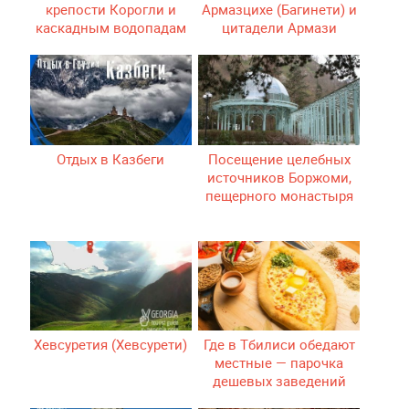
крепости Корогли и
Армазцихе (Багинети) и
каскадным водопадам
цитадели Армази
Коджори
Отдых в Казбеги
Посещение целебных
источников Боржоми,
пещерного монастыря
Вардзия и крепости
Рабат
Хевсуретия (Хевсурети)
Где в Тбилиси обедают
местные — парочка
дешевых заведений