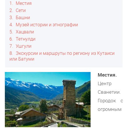
1
Местия
2
Сети
3
Башни
4
Музей истории и этнографии
5
Хацвали
6
Тетнулди
7
Ушгули
8
Экскурсии и маршруты по региону из Кутаиси
или Батуми
Местия.
Центр
Сванетии.
Городок с
огромным