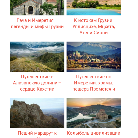
Рача и Имеретия –
К истокам Грузии:
легенды и мифы Грузии
Уплисцихе, Мцхета,
Атени Сиони
Путешествие в
Путешествие по
Алазанскую долину –
Имеретии: храмы,
сердце Кахетии
пещера Прометея и
следы динозавров
Пеший маршрут к
Колыбель цивилизации