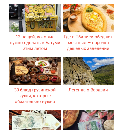
12 вещей, которые
Где в Тбилиси обедают
нужно сделать в Батуми
местные — парочка
этим летом
дешевых заведений
30 блюд грузинской
Легенда о Вардзии
кухни, которые
обязательно нужно
попробовать