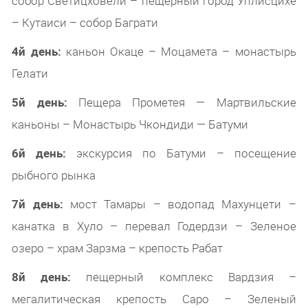
собор Светицховели – пещерный город Уплисцихе
– Кутаиси – собор Баграти
4й день:
каньон Окаце – Моцамета – монастырь
Гелати
5й день:
Пещера Прометея — Мартвильские
каньоны – Монастырь Чкондиди — Батуми
6й день:
экскурсия по Батуми – посещение
рыбного рынка
7й день:
мост Тамары – водопад Махунцети –
канатка в Хуло – перевал Годердзи – Зеленое
озеро – храм Зарзма – крепость Рабат
8й день:
пещерный комплекс Вардзия –
мегалитическая крепость Саро – Зеленый