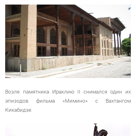
Возле памятника Ираклию II снимался один их
эпизодов фильма «Мимино» с Вахтангом
Кикабидзе.