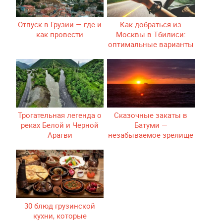
Отпуск в Грузии — где и
Как добраться из
как провести
Москвы в Тбилиси:
оптимальные варианты
Трогательная легенда о
Сказочные закаты в
реках Белой и Черной
Батуми —
Арагви
незабываемое зрелище
30 блюд грузинской
кухни, которые