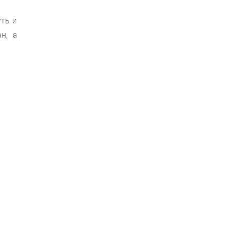
ть и
н, а