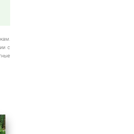
кам.
ии с
тные