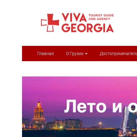
Главная
О Грузии
Достопримечател