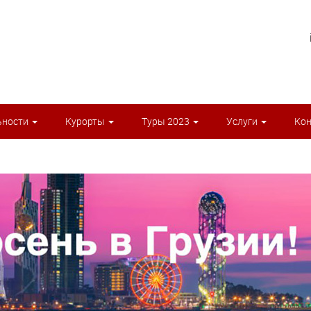
ьности
Курорты
Туры 2023
Услуги
Ко