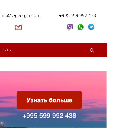
info@v-georgia.com
+995 599 992 438
нтакты