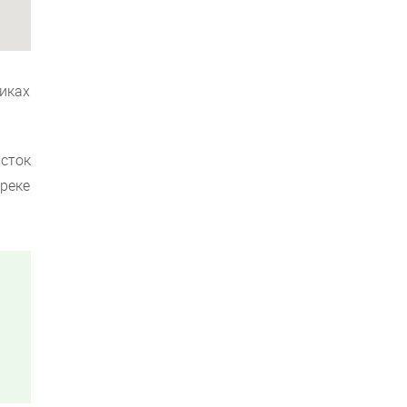
иках
сток
реке