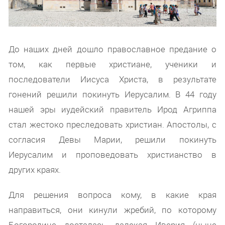
До наших дней дошло православное предание о
том, как первые христиане, ученики и
последователи Иисуса Христа, в результате
гонений решили покинуть Иерусалим. В 44 году
нашей эры иудейский правитель Ирод Агриппа
стал жестоко преследовать христиан. Апостолы, с
согласия Девы Марии, решили покинуть
Иерусалим и проповедовать христианство в
других краях.
Для решения вопроса кому, в какие края
направиться, они кинули жребий, по которому
Богородице досталась далекая Иверия (ныне