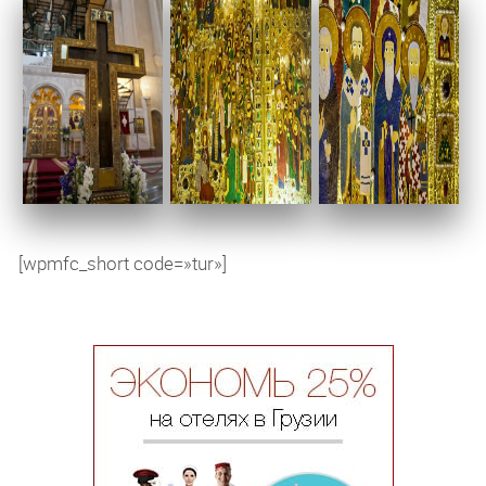
[wpmfc_short code=»tur»]