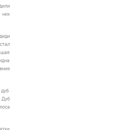
дили
 них
диди
стал
ьшая
видна
ения
дуб.
. Дуб
лоса
татки