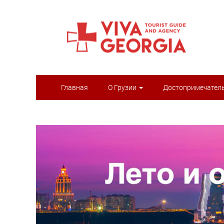
Главная
О Грузии
Достопримечател