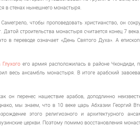
ся в стенах нынешнего монастыря.
Самегрело, чтобы проповедовать христианство, он сокр
ст. Датой строительства монастыря считается конец 7 века
то в переводе означает «День Святого Духа». А епископ
 Глухого
его армия расположилась в районе Чкондиди, п
орил весь ансамбль монастыря. В итоге арабский завоева
к он перенес нашествие арабов, доподлинно неизвест
днако, мы знаем, что в 10 веке царь Абхазии Георгий В
зрождение этого религиозного и архитектурного анса
грузинские церкви. Поэтому помимо восстановления монас