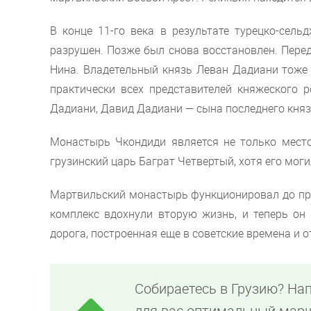
В конце 11-го века в результате турецко-сел
разрушен. Позже был снова восстановлен. Пере
Нина. Владетельный князь Леван Дадиани тоже
практически всех представителей княжеского 
Дадиани, Давид Дадиани — сына последнего княз
Монастырь Чкондиди является не только место
грузинский царь Баграт Четвертый, хотя его моги
Мартвильский монастырь функционировал до прих
комплекс вдохнули вторую жизнь, и теперь он
дорога, построенная еще в советские времена и 
Собираетесь в Грузию? На
для вас оптимальный марш