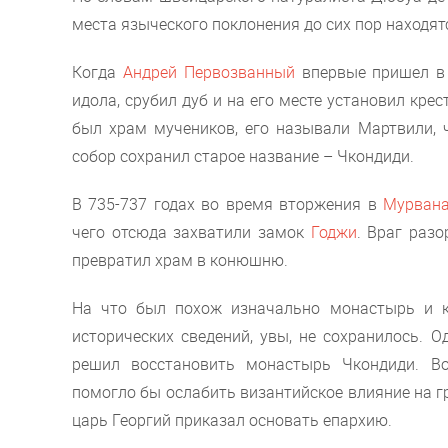
места языческого поклонения до сих пор находят
Когда
Андрей Первозванный
впервые пришел в 
идола, срубил дуб и на его месте установил кре
был храм мучеников, его называли Мартвили, ч
собор сохранил старое название – Чкондиди.
В 735-737 годах во время вторжения в
Мурвана
чего отсюда захватили замок
Годжи
. Враг раз
превратил храм в конюшню.
На что был похож изначально монастырь и ка
исторических сведений, увы, не сохранилось. О
решил восстановить монастырь Чкондиди. Во
помогло бы ослабить византийское влияние на 
царь Георгий приказал основать епархию.