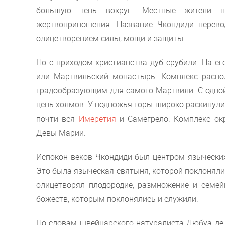
большую тень вокруг. Местные жители п
жертвоприношения. Название Чкондиди перево
олицетворением силы, мощи и защиты.
Но с приходом христианства дуб срубили. На е
или Мартвильский монастырь. Комплекс распо
градообразующим для самого Мартвили. С одной
цепь холмов. У подножья горы широко раскинули
почти вся
Имеретия
и Самегрело. Комплекс ок
Девы Марии.
Испокон веков Чкондиди был центром языческих
Это была языческая святыня, которой поклонялис
олицетворял плодородие, размножение и семе
божеств, которым поклонялись и служили.
По словам швейцарского натуралиста Дюбуа де М