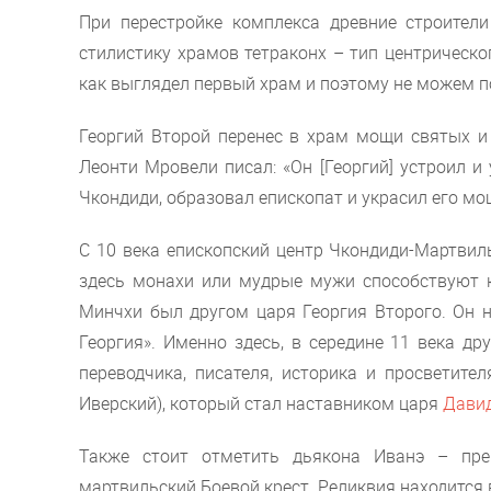
При перестройке комплекса древние строител
стилистику храмов тетраконх – тип центрическо
как выглядел первый храм и поэтому не можем по
Георгий Второй перенес в храм мощи святых и
Леонти Мровели писал: «Он [Георгий] устроил и 
Чкондиди, образовал епископат и украсил его м
С 10 века епископский центр Чкондиди-Мартвил
здесь монахи или мудрые мужи способствуют 
Минчхи был другом царя Георгия Второго. Он н
Георгия». Именно здесь, в середине 11 века др
переводчика, писателя, историка и просветите
Иверский), который стал наставником царя
Давид
Также стоит отметить дьякона Иванэ – пре
мартвильский Боевой крест. Реликвия находится