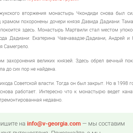
ьджукского вторжения монастырь Чкондиди снова был си
д храмом похоронены дочери князя Давида Дадиани: Тама
 покоится здесь. Монастырь Мартвили стал местом упоко
рода Дадиани: Екатерина Чавчавадзе-Дадиани, Андрей и 
я Самегрело.
м захоронения великих князей. Здесь обрел вечный пок
ла до сих пор не найдена.
ода Советской власти. Тогда он был закрыт. Но в 1998 г
 снова работает. Интересно что к монастырю ведет кана
отремонтированная недавно.
пишите на
info@v-georgia.com
— мы составим
рут путешествия. Приезжайте, а мы