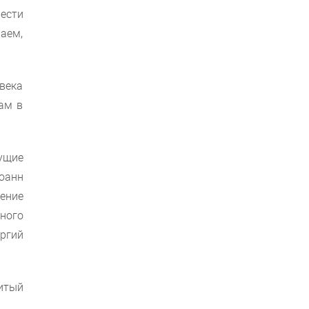
ести
наем,
века
рам в
ущие
оанн
ение
тного
ргий
итый