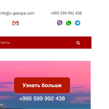
info@v-georgia.com
+995 599 992 438
нтакты