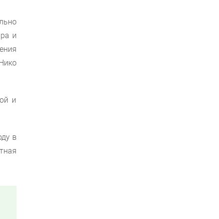
льно
ра и
ения
Нико
ой и
оду в
тная