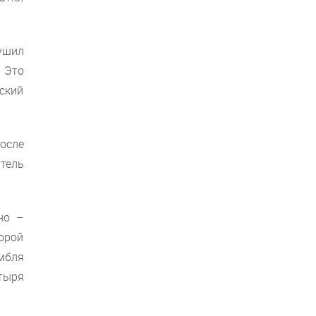
ушил
. Это
ский
осле
тель
но –
торой
мбля
тыря