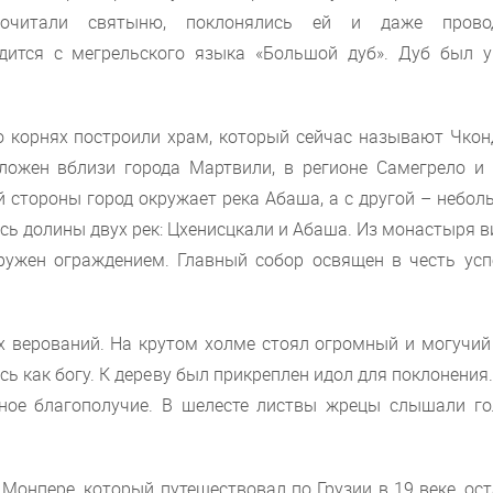
очитали святыню, поклонялись ей и даже прово
дится с мегрельского языка «Большой дуб». Дуб был у
го корнях построили храм, который сейчас называют Чкон
ложен вблизи города Мартвили, в регионе Самегрело и 
 стороны город окружает река Абаша, а с другой – небол
сь долины двух рек: Цхенисцкали и Абаша. Из монастыря 
ружен ограждением. Главный собор освящен в честь усп
 верований. На крутом холме стоял огромный и могучий 
ь как богу. К дереву был прикреплен идол для поклонения
йное благополучие. В шелесте листвы жрецы слышали го
онпере, который путешествовал по Грузии в 19 веке, ос