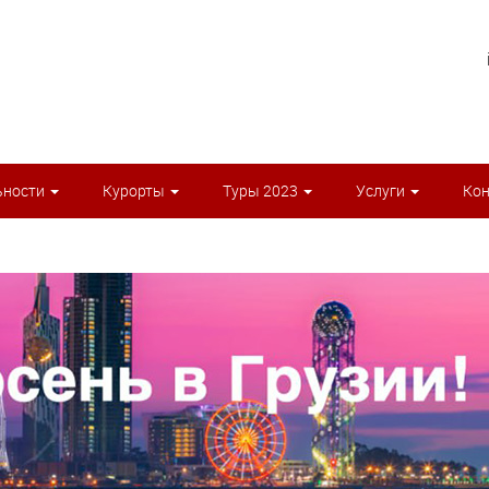
ьности
Курорты
Туры 2023
Услуги
Ко