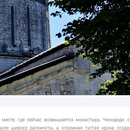
 месте, где сейчас возвышается монастырь Чкондиди, с
были широко раскинуты, а огромная густая крона созда