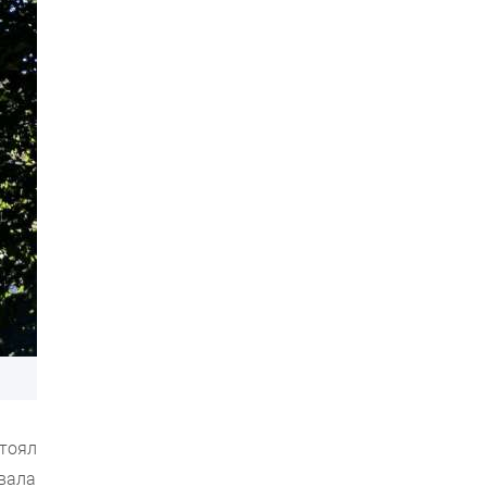
тоял
вала