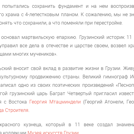
и попытались сохранить фундамент и на нем воспроизв
го храма с 4-лепестковым планом. К сожалению, мы не з
нять что сохранили, а что поменяли при перестройке.
 основал мартвильскую епархию. Грузинский историк 11 
управил все дела в отечестве и царстве своем, возвел х
ощами многих мучеников».
ьский вносит свой вклад в развитие жизни в Грузии. Жив
культурному продвижению страны. Великий гимнограф И
аписал одно из своих поэтических произведений «Песноп
угой грузинский царь Баграт Четвертый пригласил извес
ля с Востока
Георгия Мтацминдели
(Георгий Атонели, Гео
а Строителя
.
красного кузнеца, который в 11 веке создал знамен
 в коллекции
Музея искусств Грузии
.