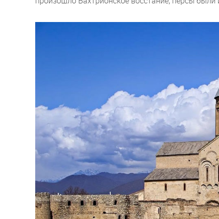
произошло Бахтрионское восстание, персы были 