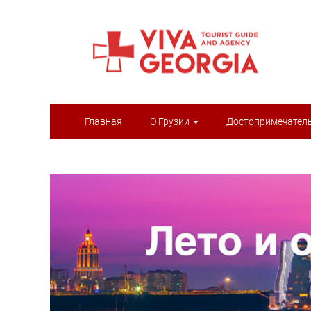
Главная
О Грузии
Достопримечател