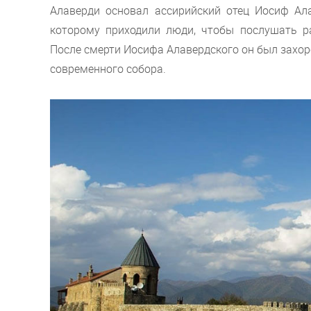
Алаверди основал ассирийский отец Иосиф Ала
которому приходили люди, чтобы послушать ра
После смерти Иосифа Алавердского он был захоро
современного собора.