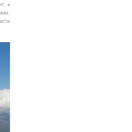
т, к
ках.
части