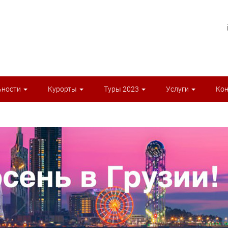
ьности
Курорты
Туры 2023
Услуги
Ко