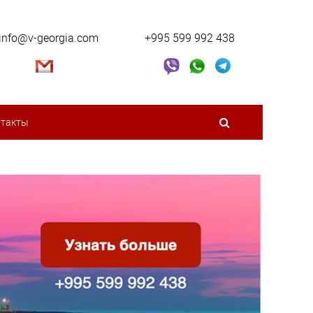
info@v-georgia.com
+995 599 992 438
нтакты