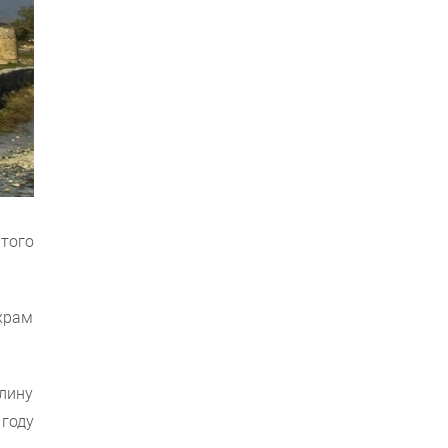
того
 храм
лину
году