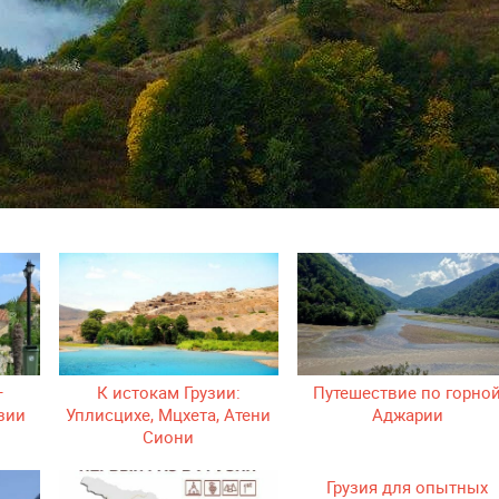
–
К истокам Грузии:
Путешествие по горно
зии
Уплисцихе, Мцхета, Атени
Аджарии
Сиони
Грузия для опытных