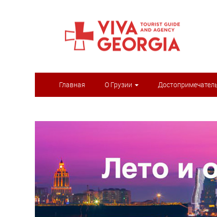
Главная
О Грузии
Достопримечател