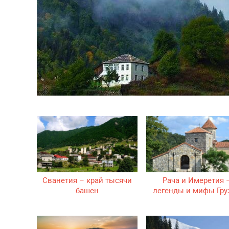
Сванетия – край тысячи
Рача и Имеретия 
башен
легенды и мифы Гру