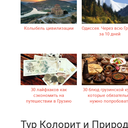
Колыбель цивилизации
Одиссея. Через всю Г
за 10 дней
30 лайфхаков как
30 блюд грузинской к
сэкономить на
которые обязатель
путешествии в Грузию
нужно попробоват
Тур Колорит и Природ