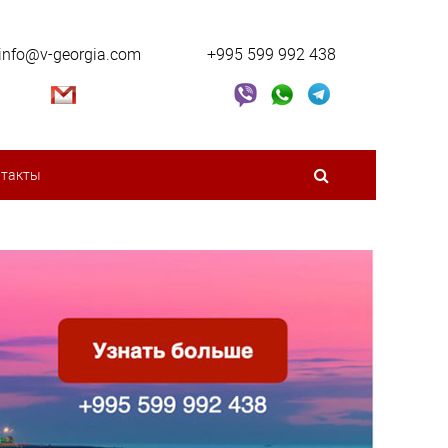
info@v-georgia.com
+995 599 992 438
нтакты