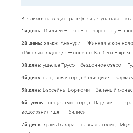
В стоимость входит трансфер и услуги гида. Пит
1й день:
Тбилиси – встреча в аэропорту – прог
2й день:
замок Ананури – Жинвальское водох
«Ржавый водопад» — поселок Казбеги – храм Г
3й день:
ущелье Трусо – бездонное озеро — Гу
4й день:
пещерный город Уплисцихе – Боржом
5й день:
Бассейны Боржоми – Зеленый монаст
6й день:
пещерный город Вардзия – кре
водохранилище — Тбилиси
7й день:
храм Джвари – первая столица Мцхе