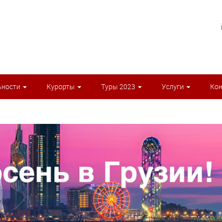
ьности
Курорты
Туры 2023
Услуги
Ко