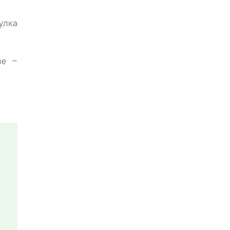
улка
зе –