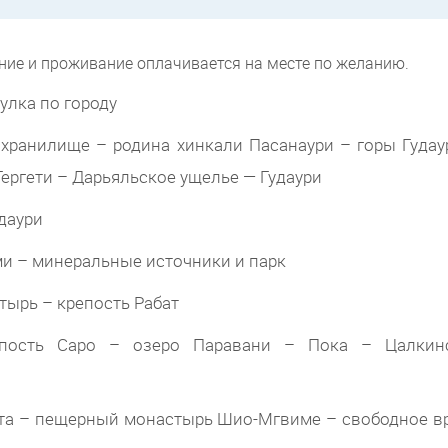
ание и проживание оплачивается на месте по желанию.
улка по городу
ранилище – родина хинкали Пасанаури – горы Гудау
ергети – Дарьяльское ущелье — Гудаури
даури
и – минеральные источники и парк
ырь – крепость Рабат
пость Саро – озеро Паравани – Пока – Цалкин
та – пещерный монастырь Шио-Мгвиме – свободное в