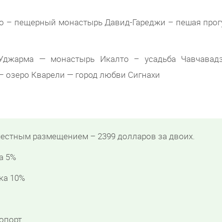
но – пещерный монастырь Давид-Гареджи – пешая прог
Уджарма — монастырь Икалто – усадьба Чавчавад
 – озеро Кварели — город любви Сигнахи
 местным размещением – 2399 долларов за двоих.
а 5%
дка 10%
опорт.