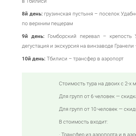
в Тбилиси
8й день:
грузинская пустыня – поселок Удаб
по верхним пещерам
9й день:
Гомборский перевал – крепость 
дегустация и экскурсия на винзаводе Гранели
10й день:
Тбилиси – трансфер в аэропорт
Стоимость тура на двоих с 2-х
Для групп от 6 человек — скидк
Для групп от 10 человек — ски
В стоимость входит:
· Трансфер из аэропорта и в аэр