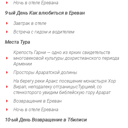
Ночь в отеле Еревана
9-ый
День
Как влюбиться в Ереван
Завтрак в отеле
Встреча с гидом и водителем
Места Тура
Крепость Гарни — одно из ярких свидетельств
многовековой культуры дохристианского периода
Армении
Просторы Араратской долины
На
берегу реки Аракс посещение монастыря Хор
Вирап
, неподалеку от
границы
с
Турцией
,
со
стен
которого
увидим библейскую гору Арарат
Возвращение в Ереван
Ночь в отеле Еревана
10-ый
День
Возвращение в Тбилиси