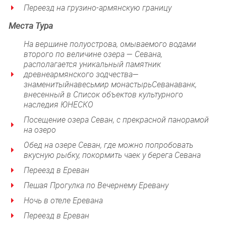
Переезд на грузино-армянскую границу
Места
Тура
На вершине полуострова, омываемого водами
второго по величине озера — Севана,
располагается уникальный памятник
древнеармянского зодчества
—
знаменитый
на
весь
мир
монастырь
Севанав
анк,
внесенный в Список объектов культурного
наследия ЮНЕСКО
Посещение озера Севан, с прекрасной панорамой
на озеро
Обед на озере Севан, где можно попробовать
вкусную рыбку, покормить чаек у берега Севана
Переезд в Ереван
Пешая Прогулка по Вечернему Еревану
Ночь в отеле Еревана
Переезд в Ереван