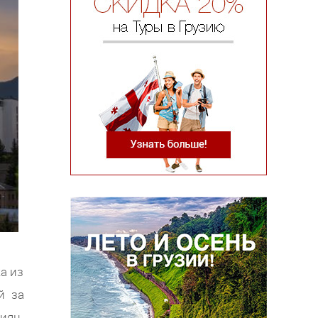
а из
й за
иян.