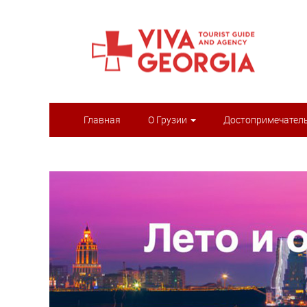
Главная
О Грузии
Достопримечател