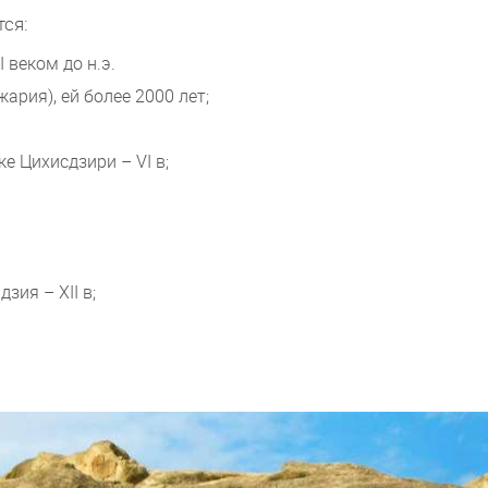
ся:
 веком до н.э.
ария), ей более 2000 лет;
е Цихисдзири – VI в;
ия – XII в;