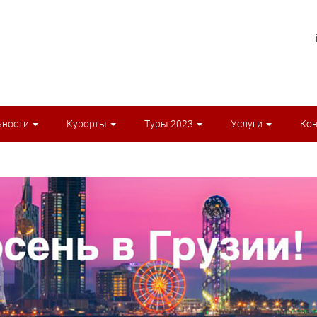
ьности
Курорты
Туры 2023
Услуги
Ко