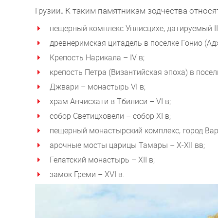
Грузии
.
К таким памятникам зодчества относят
пещерный комплекс Уплисцихе, датируемый III
древнеримская цитадель в поселке Гонио (Адж
Крепость Нарикала – IV в;
крепость Петра (Византийская эпоха) в поселк
Джвари – монастырь VI в;
храм Анчисхати в Тбилиси – VI в;
собор Светицховели – собор XI в;
пещерный монастырский комплекс, город Вардз
арочные мосты царицы Тамары – X-XII вв;
Гелатский монастырь – XII в;
замок Греми – XVI в.