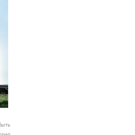
быть
ория