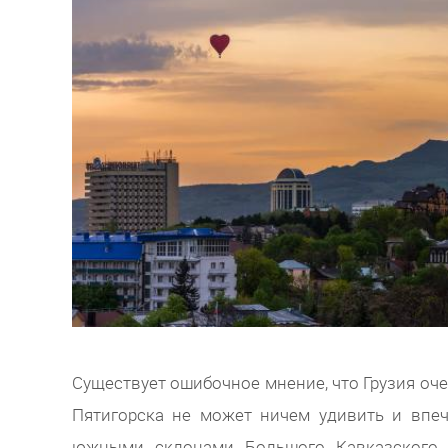
Существует ошибочное мнение, что Грузия оч
Пятигорска не может ничем удивить и впеч
южными склонами Большого Кавказского х