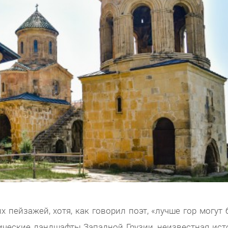
 пейзажей, хотя, как говорил поэт, «лучше гор могут 
ические ландшафты Западной Грузии, неизвестная ист