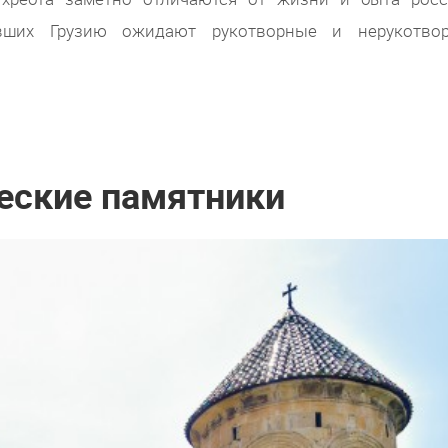
ивших Грузию ожидают рукотворные и нерукотво
еские памятники