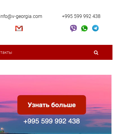
info@v-georgia.com
+995 599 992 438
нтакты