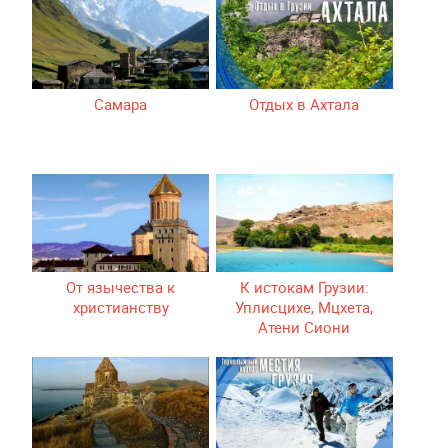
Самара
Отдых в Ахтала
От язычества к
К истокам Грузии:
христианству
Уплисцихе, Мцхета,
Атени Сиони