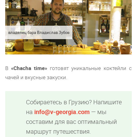
владелец бара Владислав Зубов
В
«Chacha time»
готовят уникальные коктейли с
чачей и вкусные закуски.
Собираетесь в Грузию? Напишите
на
info@v-georgia.com
— мы
составим для вас оптимальный
маршрут путешествия.