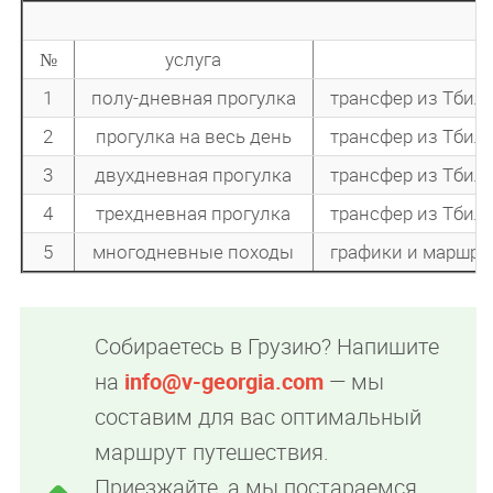
№
услуга
1
полу-дневная прогулка
трансфер из Тбилис
2
прогулка на весь день
трансфер из Тбили
3
двухдневная прогулка
трансфер из Тбили
4
трехдневная прогулка
трансфер из Тбили
5
многодневные походы
графики и маршру
Собираетесь в Грузию? Напишите
на
info@v-georgia.com
— мы
составим для вас оптимальный
маршрут путешествия.
Приезжайте, а мы постараемся