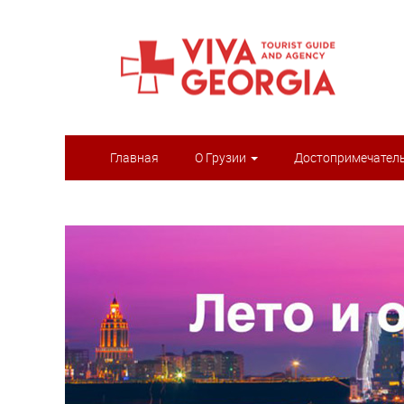
Главная
О Грузии
Достопримечател