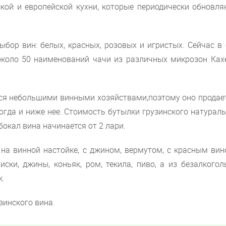
кой и европейской кухни, которые периодически обновля
бор вин: белых, красных, розовых и игристых. Сейчас в 
около 50 наименований чачи из различных микрозон Кахе
тся небольшими винными хозяйствами,поэтому оно продает
огда и ниже нее. Стоимость бутылки грузинского натурал
 бокал вина начинается от 2 лари.
на винной настойке, с джином, вермутом, с красным вин
иски, джины, коньяк, ром, текила, пиво, а из безалкого
к.
зинского вина.