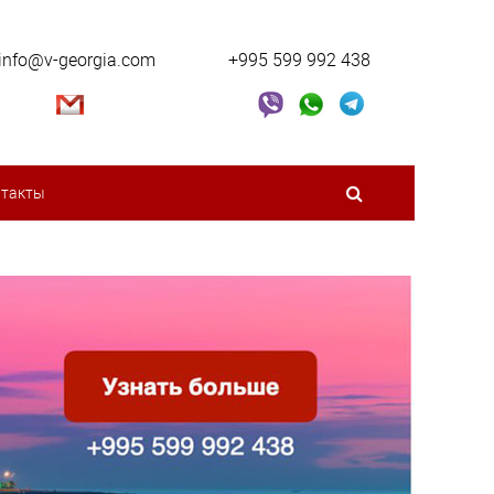
info@v-georgia.com
+995 599 992 438
нтакты