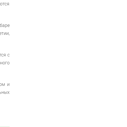
ются
баре
тии,
ся с
ьного
ом и
льных