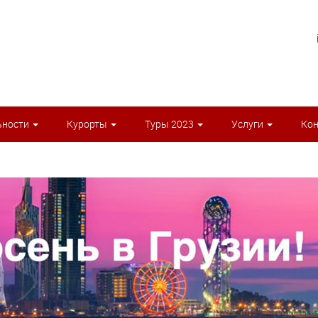
ьности
Курорты
Туры 2023
Услуги
Ко