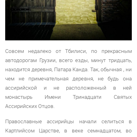
Совсем недалеко от Тбилиси, по прекрасным
автодорогам Грузии, всего езды, минут тридцать,
находится деревня, Патара Канда. Так, обычная , ни
чем не примечательная деревня, не будь она
ассирийской и не расположенный в ней
монастырь Имени Тринадцати Святых
Ассирийских Отцов.
Православные ассирийцы начали селиться в
Картлийсом Царстве, в веке семнадцатом, во