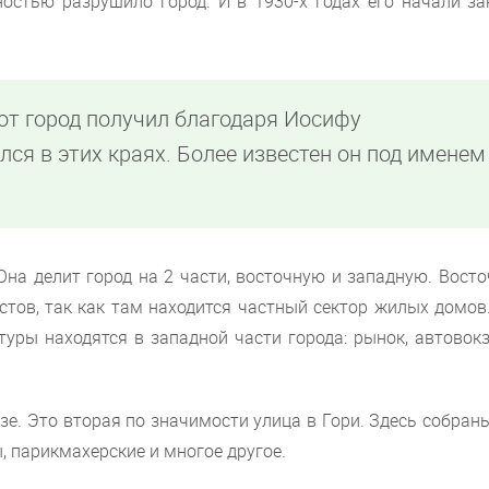
ностью разрушило город. И в 1930-х годах его начали за
от город получил благодаря Иосифу
ся в этих краях. Более известен он под именем
Она делит город на 2 части, восточную и западную. Вост
стов, так как там находится частный сектор жилых домов
уры находятся в западной части города: рынок, автовокз
е. Это вторая по значимости улица в Гори. Здесь собран
, парикмахерские и многое другое.