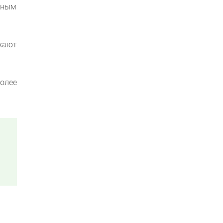
вным
зжают
олее