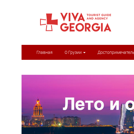
Главная
О Грузии
Достопримечател