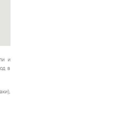
ли и
од в
ки),