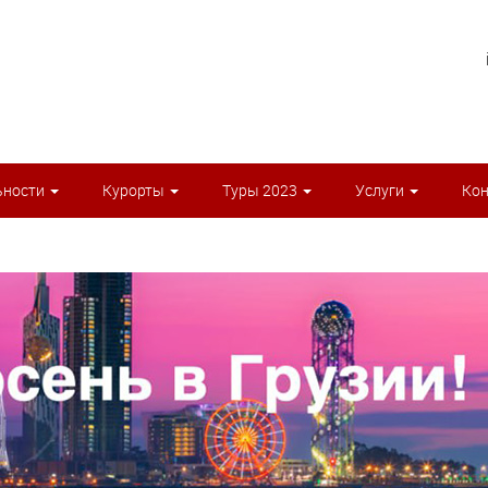
ьности
Курорты
Туры 2023
Услуги
Ко