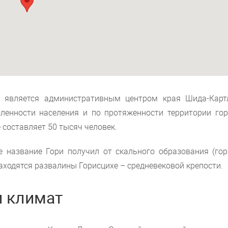
н является административным центром края Шида-Карт
сленности населения и по протяженности территории гор
 составляет 50 тысяч человек.
е название Гори получил от скального образования (гора
находятся развалины Горисцихе – средневековой крепости.
и климат