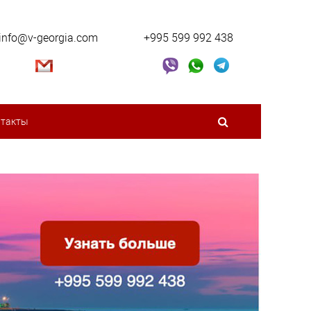
info@v-georgia.com
+995 599 992 438
нтакты