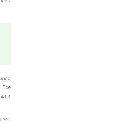
ново
очная
. Все
ал и
ы все