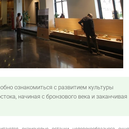
робно ознакомиться с развитием культуры
остока, начиная с бронзового века и заканчивая
итаются окаменелые останки человекообразного суще