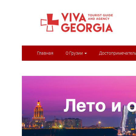
Главная
О Грузии
Достопримечател