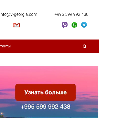
info@v-georgia.com
+995 599 992 438
нтакты