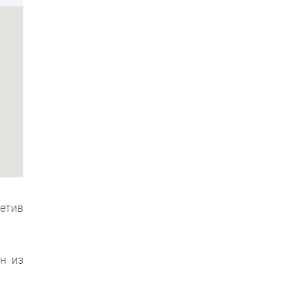
етив
н из