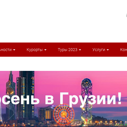
ьности
Курорты
Туры 2023
Услуги
Ко