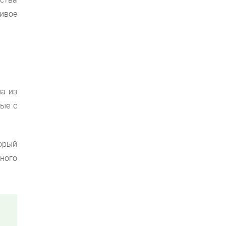
ивое
ла из
ные с
орый
ного