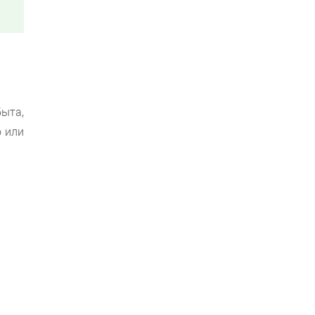
быта,
о или