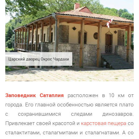
Царский дворец Окрос Чардахи
Заповедник Сатаплия
расположен в 10 км от
города. Его главной особенностью является плато
с сохранившимися следами динозавров.
Привлекает своей красотой и
карстовая пещера
со
сталактитами, сталагмитами и сталагнатами. А со