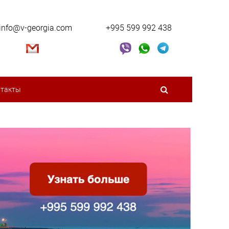
info@v-georgia.com
+995 599 992 438
нтакты