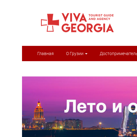
Главная
О Грузии
Достопримечател