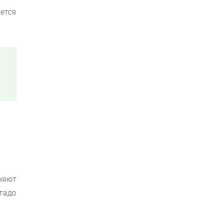
ется
оняют
стадо