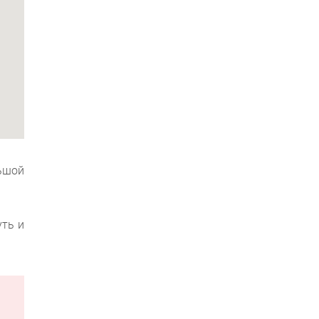
ьшой
уть и