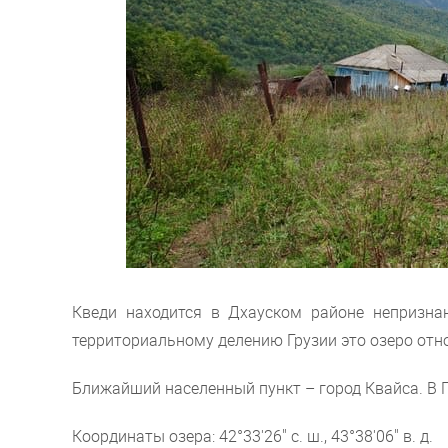
Кведи находится в Дхауском районе непризна
территориальному делению Грузии это озеро отн
Ближайший населенный пункт – город Квайса. В Г
Координаты озера: 42°33′26″ с. ш., 43°38′06″ в. д.