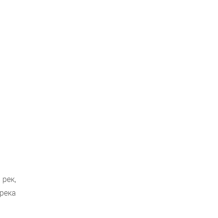
рек,
 река