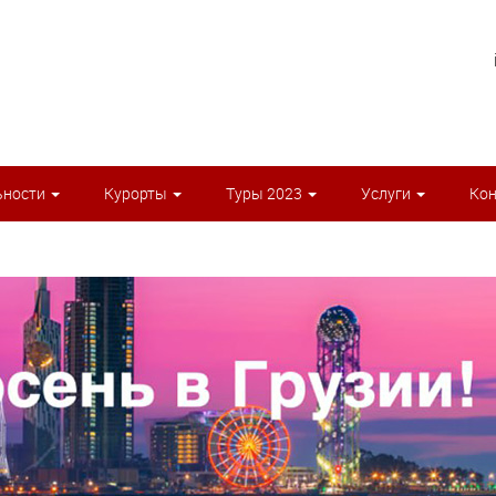
ьности
Курорты
Туры 2023
Услуги
Ко