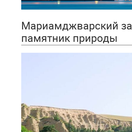
Мариамджварский за
памятник природы