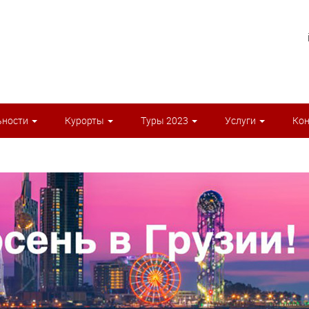
ьности
Курорты
Туры 2023
Услуги
Ко