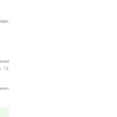
оды,
ании
 15,
ани»