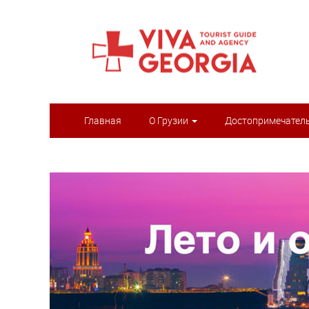
Главная
О Грузии
Достопримечател