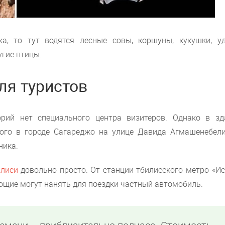
ка, то тут водятся лесные совы, коршуны, кукушки, уд
угие птицы.
ля туристов
рий нет специального центра визитеров. Однако в зд
ого в городе Сагареджо на улице Давида Агмашенебели,
ника.
лиси
довольно просто. От станции тбилисского метро «Ис
ющие могут нанять для поездки частный автомобиль.