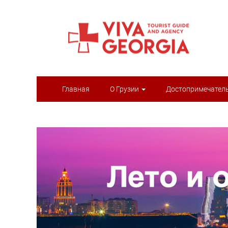
Главная
О Грузии
Достопримечател