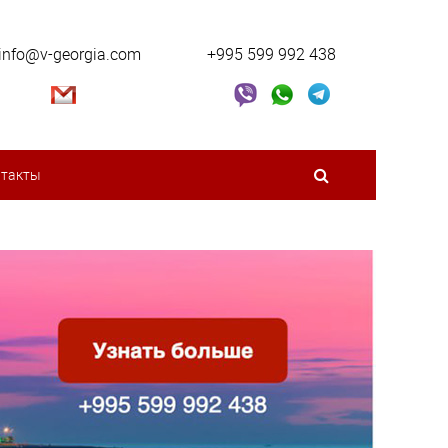
info@v-georgia.com
+995 599 992 438
нтакты