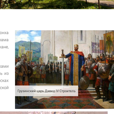
онха
храма
ане,
ками
ть из
сках
ской
Грузинский царь Давид IV Строитель