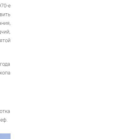
970-е
вить
ния,
чий,
ятой
 года
копа
отка
ьеф.