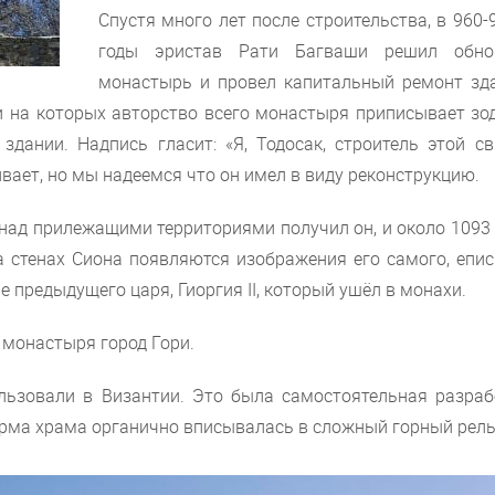
Спустя много лет после строительства, в 960-
годы эристав Рати Багваши решил обно
монастырь и провел капитальный ремонт зда
и на которых авторство всего монастыря приписывает зод
дании. Надпись гласит: «Я, Тодосак, строитель этой св
ивает, но мы надеемся что он имел в виду реконструкцию.
 над прилежащими территориями получил он, и около 1093
 стенах Сиона появляются изображения его самого, епис
е предыдущего царя, Гиоргия II, который ушёл в монахи.
 монастыря город Гори.
льзовали в Византии. Это была самостоятельная разраб
форма храма органично вписывалась в сложный горный рел