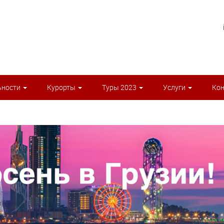
ьности
Курорты
Туры 2023
Услуги
Ко