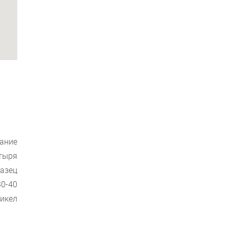
дание
тыря
азец
0-40
икел