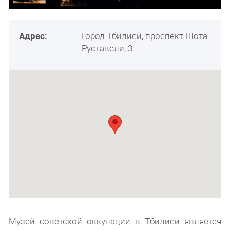
Адрес:
Город Тбилиси, проспект Шота
Руставели, 3
Музей советской оккупации в Тбилиси является