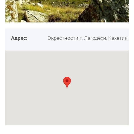
Адрес:
Окрестности г. Лагодехи, Кахетия