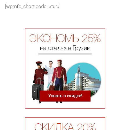
[wpmfc_short code=»tur»]