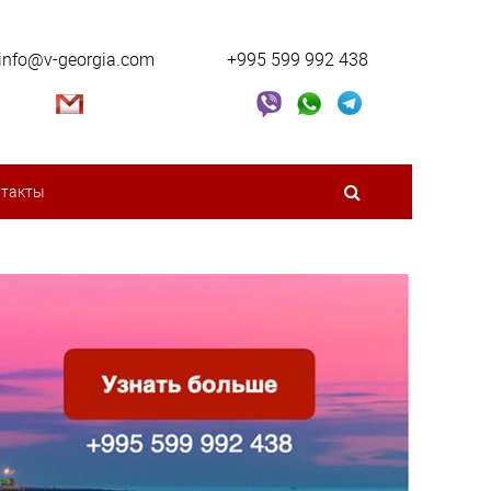
info@v-georgia.com
+995 599 992 438
нтакты