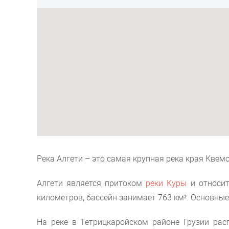
Река Алгети – это самая крупная река края Квемо
Алгети является притоком
реки Куры
и относит
километров, бассейн занимает 763 км². Основные
На реке в Тетрицкаройском районе Грузии рас