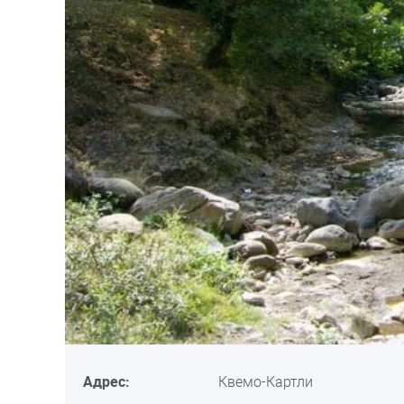
Адрес:
Квемо-Картли