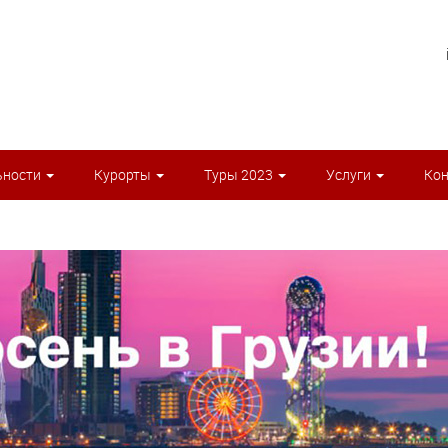
ьности
Курорты
Туры 2023
Услуги
Ко