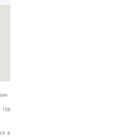
зии.
 108
ся в