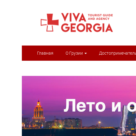
Главная
О Грузии
Достопримечател