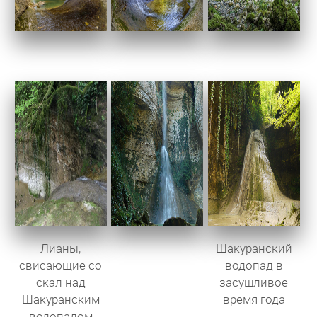
Лианы,
Шакуранский
свисающие со
водопад в
скал над
засушливое
Шакуранским
время года
водопадом