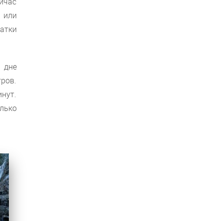
йчас
а или
татки
 дне
тров.
нут.
олько