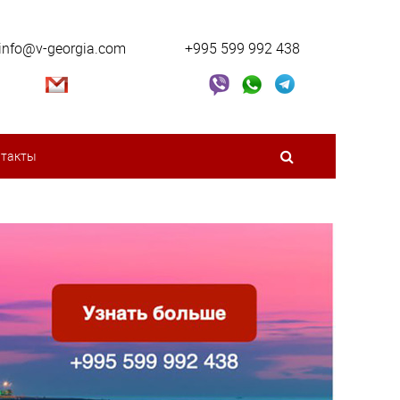
info@v-georgia.com
+995 599 992 438
нтакты