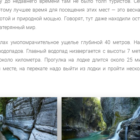
у до недавнего времени там не было толп туристов. Се
этому лучшее время для посещения этих мест — это весн
отой и природной мощью. Говорят, тут даже находили ос
затерянный мир.
алах умопомрачительное ущелье глубиной 40 метров. На
водопадов. Главный водопад низвергается с высоты 7 ме
коло километра. Прогулка на лодке длится около 25 ми
 месте, на перекате надо выйти из лодки и пройти неск