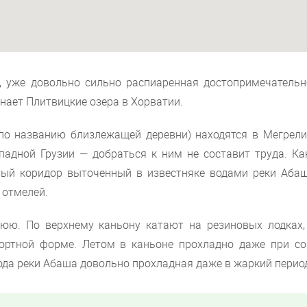
, уже довольно сильно распиаренная достопримечательн
нает Плитвицкие озера в Хорватии.
по названию близлежащей деревни) находятся в Мегрели
падной Грузии — добраться к ним не составит труда. Ка
ный коридор выточенный в известняке водами реки Абаш
 отмелей.
нюю. По верхнему каньону катают на резиновых лодках,
фортной форме. Летом в каньоне прохладно даже при со
вода реки Абаша довольно прохладная даже в жаркий перио