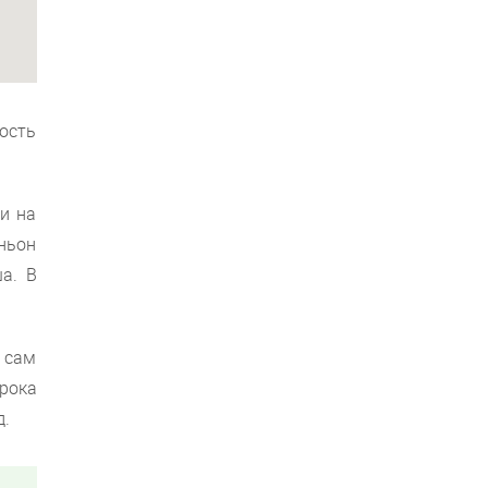
ость
и на
ньон
а. В
 сам
рока
д.