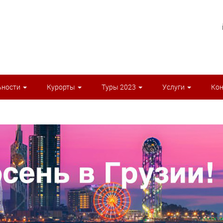
ьности
Курорты
Туры 2023
Услуги
Ко