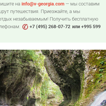
пишите на
info@v-georgia.com
— мы составим
рут путешествия. Приезжайте, а мы
 отдых незабываемым! Получить бесплатную
елефонам:
+7 (495) 268-07-72
или +995 599