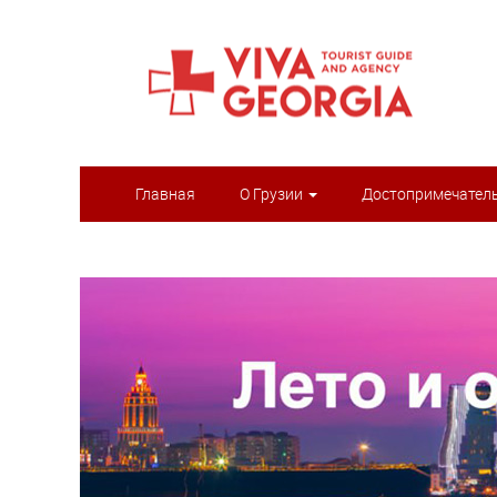
Главная
О Грузии
Достопримечател