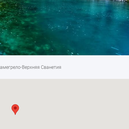
Самегрело-Верхняя Сванетия