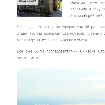
Вход в храм
Одна из них — Нин
обратила в веру с
Затем иберийский ц
Через два столетия по следам святой равноа
отцы», группа монахов-подвижников. Главный
места, где он нес свое служение и умер).
Все они были последователями Симеона Стол
аскетизмом.