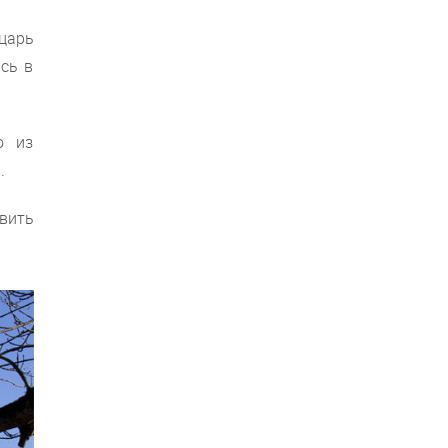
царь
сь в
о из
.
вить