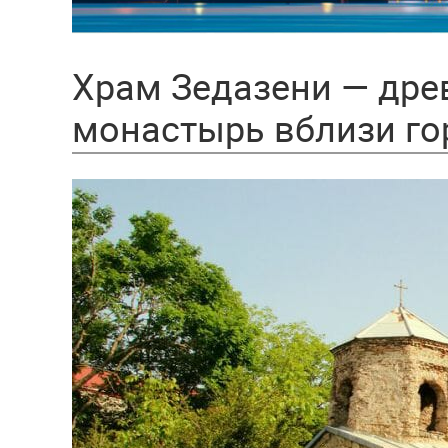
Храм Зедазени — др
монастырь вблизи г