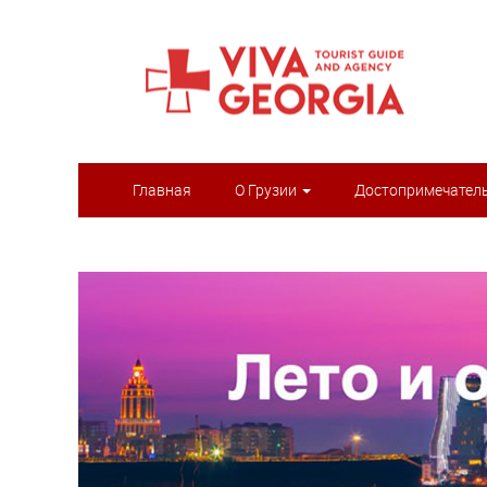
Главная
О Грузии
Достопримечател