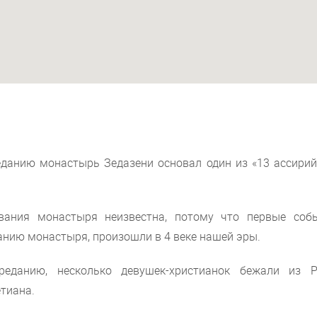
данию монастырь Зедазени основал один из «13 ассирий
вания монастыря неизвестна, потому что первые собы
анию монастыря, произошли в 4 веке нашей эры.
реданию, несколько девушек-христианок бежали из Р
тиана.