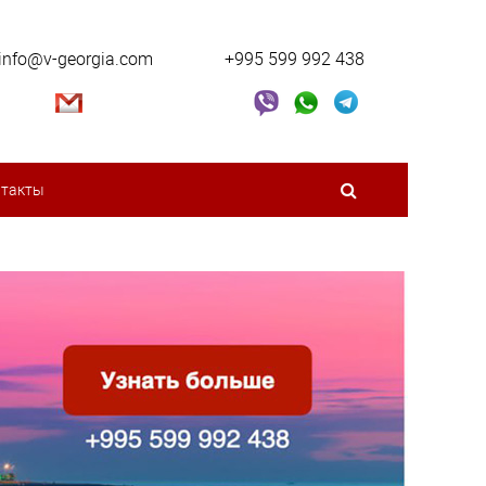
info@v-georgia.com
+995 599 992 438
нтакты