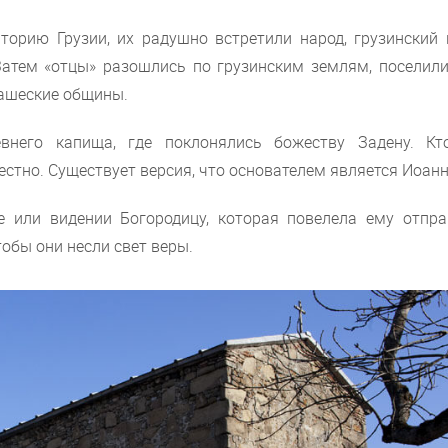
торию Грузии, их радушно встретили народ, грузинский 
Затем «отцы» разошлись по грузинским землям, поселили
нашеские общины.
внего капища, где поклонялись божеству Задену. Кт
стно. Существует версия, что основателем является Иоанн
е или видении Богородицу, которая повелела ему отпра
тобы они несли свет веры.