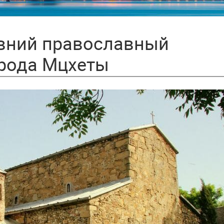
евний православный
орода Мцхеты