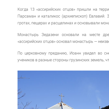
Когда 13 «ассирийских отцов» пришли на терри
Парсаман и каталикос (архиепископ) Евлавий. 
гротах, пещерах и расщелинах и основывали мо
Монастырь Зедазени основали на месте дре
«ассирийских отцов» основал монастырь — неизве
По церковному преданию, Иоанн увидел во сн
учеников в разные стороны грузинских земель, ч