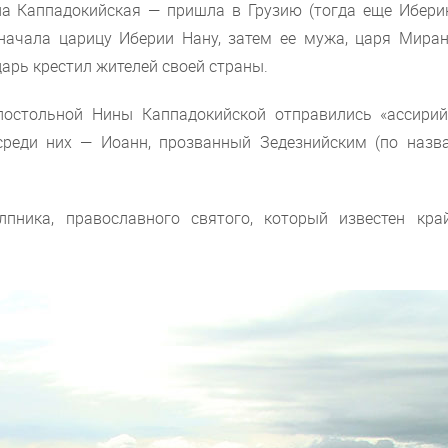
а Каппадокийская — пришла в Грузию (тогда еще Иберию
начала царицу Иберии Нану, затем ее мужа, царя Мирана 
арь крестил жителей своей страны.
постольной Нины Каппадокийской отправились «ассирий
 среди них — Иоанн, прозванный Зедезнийским (по назв
пника, православного святого, который известен кра