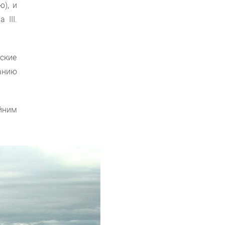
), и
III.
ские
анию
йним