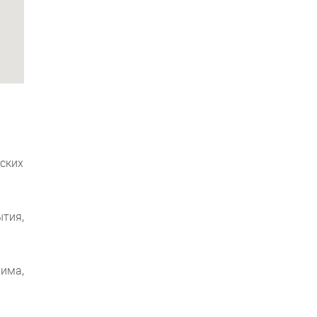
ских
тия,
има,