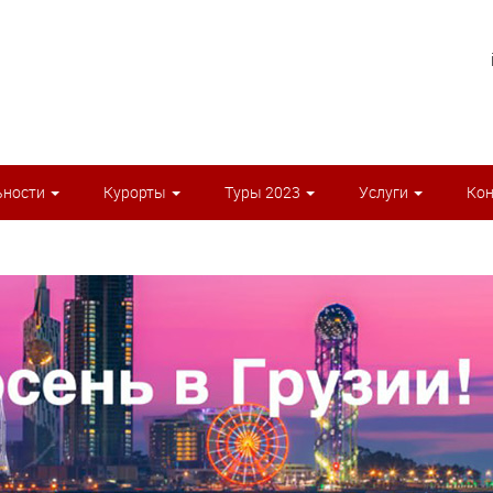
ьности
Курорты
Туры 2023
Услуги
Ко