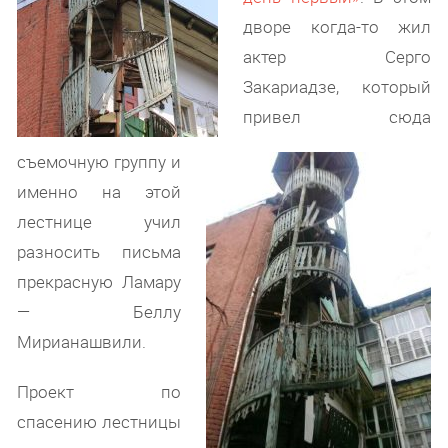
дворе когда-то жил
актер Серго
Закариадзе, который
привел сюда
съемочную группу и
именно на этой
лестнице учил
разносить письма
прекрасную Ламару
— Беллу
Мирианашвили.
Проект по
спасению лестницы